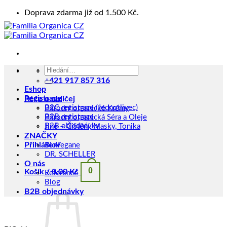
Přeskočit
Doprava zdarma již od 1.500 Kč.
na
obsah
Hledat:
Kontakt
+421 917 857 316
Eshop
Registrace
Péče o obličej
B2C registrace (Jednotlivec)
Přírodní organické Krémy
B2B registrace
Přírodní organická Séra a Oleje
B2B objednávky
Jiné – Čištění, Masky, Tonika
ZNAČKY
Přihlášení
BioVegane
DR. SCHELLER
O nás
0
Košík /
0,00
Kč
Reference
Blog
B2B objednávky