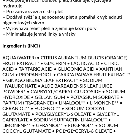
– Podporuje noční obnovu pleti, zklidňuje, vyživuje a
hydratuje
– Pro zářivě svěží a čistší pleť
– Dodává svěží a sjednocenou pleť a pomáhá k vyblednutí
pigmentových skvrn
– Vyrovnává reliéf pleti a zjemňuje kožní póry
– Minimalizuje jemné linky a vrásky
Ingredients (INCI)
AQUA (WATER) • CITRUS AURANTIUM DULCIS (ORANGE)
FRUIT EXTRACT* • GLYCERIN • LACTIC ACID • CITRIC
ACID • TARTARIC ACID • GLUCONIC ACID • XANTHAN
GUM • PROPANEDIOL • CARICA PAPAYA FRUIT EXTRACT*
• GINKGO BILOBA LEAF EXTRACT* • SODIUM
HYALURONATE • ALOE BARBADENSIS LEAF JUICE
POWDER* • CAPRYLYL/CAPRYL GLUCOSIDE • SODIUM
HYDROXIDE • GELLAN GUM • POTASSIUM SORBATE •
PARFUM (FRAGRANCE) • LINALOOL** • LIMONENE** •
GERANIOL** • EUGENOL** • SODIUM COCOYL
GLUTAMATE • POLYGLYCERYL-6 OLEATE • GLYCERYL
CAPRYLATE • SODIUM SURFACTIN LINALOOL** •
LIMONENE** • GERANIOL** • EUGENOL** • SODIUM
COCOYL GLUTAMATE • POLYGLYCERYL-6 OLEATE •