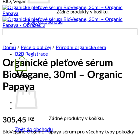
BIO, Vegan
Žádné produkty v košíku.
Zpět do obchodu
Domů
/
Péče o obličej
/
Přírodní organická séra
B2B Registrace
Organické pleťové sérum
0
BioVegane, 30ml – Organic
Košík
Papaya
Žádné produkty v košíku.
305,45
Kč
Zpět do obchodu
BioVegane Organic Papaya sérum pro všechny typy pokožky