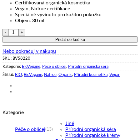
Certifikovaná organická kosmetika
Vegan, NaTrue certifikace
Speciálně vyvinuto pro každou pokožku
Objem: 30 ml
Organické pleťové sérum BioVegane, 30ml – Organic Papaya m
Přidat do košíku
Nebo pokračuj v nákupu
SKU:
BV58220
Kategorie:
BioVegane
,
Péče o obličej
,
Přírodní organická séra
Štítků:
BIO
,
BioVegane
,
NaTrue
,
Organic
,
Přírodní kosmetika
,
Vegan
Kategorie
Jiné
Péče o obličej
Přírodní organická séra
(13)
Přírodní organické krémy