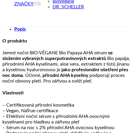
BioVegane
ZNAČKY
(13)
DR. SCHELLER
Popis
O produktu
Jemné noční BIO:VÉGANE Bio Papaya AHA sérum
se
složením vybraných superpotravinových extraktů
Bio papája,
přírodními AHA kyselinami, aloe vera, extraktem z listů jinanu
a kyselinou hyaluronovou je
jako profesionální ošetření přes
noc doma
. Účinné,
přírodní AHA kyseliny
podporují proces
noční obnovy pleti. Pro zářivou a svěží pleť.
Vlastnosti
– Certifikovaná přírodní kosmetika
– Vegan, NaTrue certifikace
– Efektivní noční sérum s přírodními AHA ovocnými
kyselinami pro hladkou a zářivou pleť
– Sérum na noc s 2% přírodní AHA ovocnou kyselinou