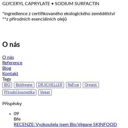
GLYCERYL CAPRYLATE • SODIUM SURFACTIN
*
ingredience z certifikovaného ekologického zemědělství
**
z přírodních esenciálních olejů
O nás
O nás
Reference
Blog
Kontakt
Tagy
BIO
BioVegane
DR.SCHELLER
NaTrue
Organic
Přírodní kosmetika
Vegan
Příspěvky
09
Bře
RECENZE: Vyzkoušela jsem Bio:Végane SKINFOOD