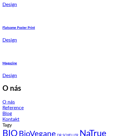
Design
Flatsome Poster Print
Design
Magazine
Design
O nás
O nás
Reference
Blog
Kontakt
Tagy
BIO
NaTrue
BioVegane
DR.SCHELLER