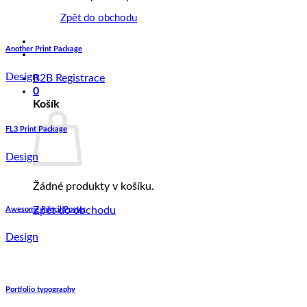
Zpět do obchodu
Another Print Package
Design
B2B Registrace
0
Košík
FL3 Print Package
Design
Žádné produkty v košíku.
Zpět do obchodu
Awesome Pencil Poster
Design
Portfolio typography