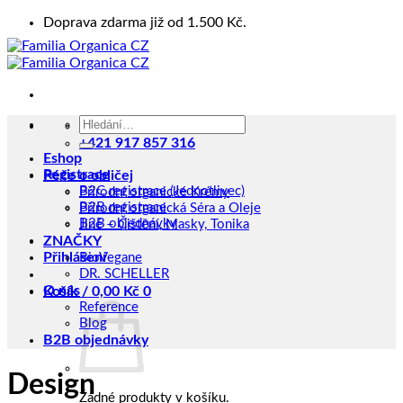
Přeskočit
Doprava zdarma již od 1.500 Kč.
na
obsah
Hledat:
Kontakt
+421 917 857 316
Eshop
Registrace
Péče o obličej
B2C registrace (Jednotlivec)
Přírodní organické Krémy
B2B registrace
Přírodní organická Séra a Oleje
B2B objednávky
Jiné – Čištění, Masky, Tonika
ZNAČKY
Přihlášení
BioVegane
DR. SCHELLER
O nás
Košík /
0,00
Kč
0
Reference
Blog
B2B objednávky
Design
Žádné produkty v košíku.