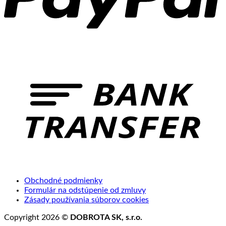
B
T
Obchodné podmienky
Formulár na odstúpenie od zmluvy
Zásady používania súborov cookies
Copyright 2026 ©
DOBROTA SK, s.r.o.