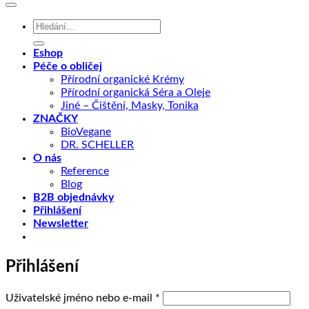
Hledat:
Eshop
Péče o obličej
Přírodní organické Krémy
Přírodní organická Séra a Oleje
Jiné – Čištění, Masky, Tonika
ZNAČKY
BioVegane
DR. SCHELLER
O nás
Reference
Blog
B2B objednávky
Přihlášení
Newsletter
Přihlášení
Povinné
Uživatelské jméno nebo e-mail
*