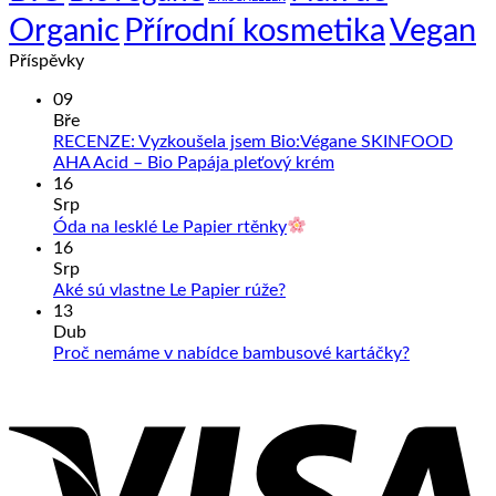
Organic
Přírodní kosmetika
Vegan
Příspěvky
09
Bře
RECENZE: Vyzkoušela jsem Bio:Végane SKINFOOD
Žádné
AHA Acid – Bio Papája pleťový krém
komentáře
16
u
Srp
textu
Žádné
Óda na lesklé Le Papier rtěnky
s
komentáře
16
u
názvem
Srp
textu
RECENZE:
Žádné
Aké sú vlastne Le Papier rúže?
s
Vyzkoušela
komentáře
13
názvem
jsem
u
Dub
Óda
Bio:Végane
textu
Žádné
Proč nemáme v nabídce bambusové kartáčky?
na
SKINFOOD
s
komentáře
V
lesklé
AHA
názvem
u
Le
Acid
Aké
textu
Papier
–
sú
s
rtěnky
Bio
vlastne
názvem
Papája
Le
Proč